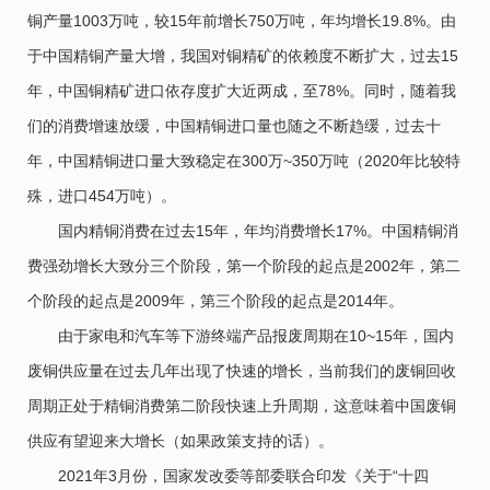
铜产量1003万吨，较15年前增长750万吨，年均增长19.8%。由
于中国精铜产量大增，我国对铜精矿的依赖度不断扩大，过去15
年，中国铜精矿进口依存度扩大近两成，至78%。同时，随着我
们的消费增速放缓，中国精铜进口量也随之不断趋缓，过去十
年，中国精铜进口量大致稳定在300万~350万吨（2020年比较特
殊，进口454万吨）。
国内精铜消费在过去15年，年均消费增长17%。中国精铜消
费强劲增长大致分三个阶段，第一个阶段的起点是2002年，第二
个阶段的起点是2009年，第三个阶段的起点是2014年。
由于家电和汽车等下游终端产品报废周期在10~15年，国内
废铜供应量在过去几年出现了快速的增长，当前我们的废铜回收
周期正处于精铜消费第二阶段快速上升周期，这意味着中国废铜
供应有望迎来大增长（如果政策支持的话）。
2021年3月份，国家发改委等部委联合印发《关于“十四