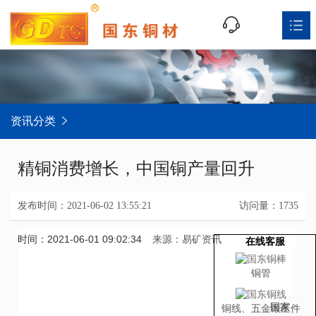
首页
关于我们

资讯分类

产品展示

新闻资讯
精铜消费增长，中国铜产量回升

信息反馈

发布时间：
2021-06-02 13:55:21
访问量：
1735
人才招聘

时间：2021-06-01 09:02:34
来源：易矿资讯
在线客服
联系我们

铜管
制造中心

国家
铜线、五金锻压件