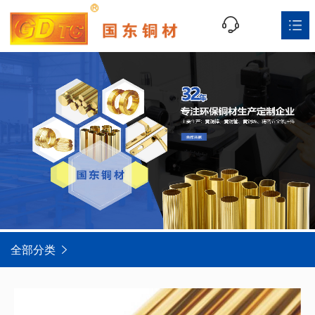
首页
关于我们

产品展示

新闻资讯

信息反馈

人才招聘

全部分类

联系我们

制造中心
