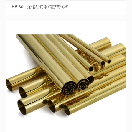
HBI60-1无铅易切削精密黄铜棒