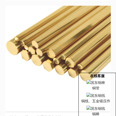
在线客服
铜管
铜线、五金锻压件
铜棒