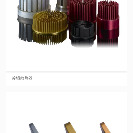
冷锻散热器