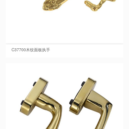
C37700木纹面板执手