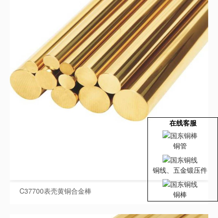
服务中心

在线客服
铜管
铜线、五金锻压件
C37700表壳黄铜合金棒
铜棒