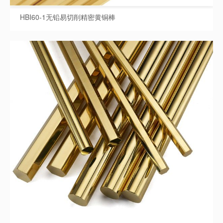
HBI60-1无铅易切削精密黄铜棒