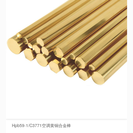
Hpb59-1/C3771空调黄铜合金棒