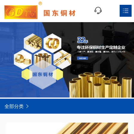
首页
关于我们

产品展示

新闻资讯

信息反馈

人才招聘

全部分类

联系我们

制造中心
